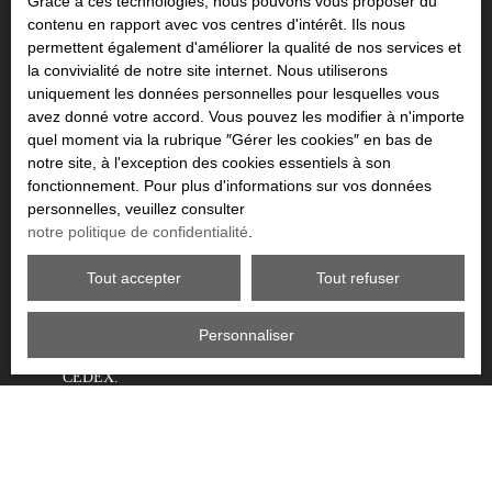
Grace à ces technologies, nous pouvons vous proposer du
Budget max (€)
contenu en rapport avec vos centres d'intérêt. Ils nous
permettent également d'améliorer la qualité de nos services et
Surface min (m²)
la convivialité de notre site internet. Nous utiliserons
uniquement les données personnelles pour lesquelles vous
avez donné votre accord. Vous pouvez les modifier à n'importe
Pièces min
quel moment via la rubrique ″Gérer les cookies″ en bas de
notre site, à l'exception des cookies essentiels à son
J'accepte le traitement de mes données personnelles
fonctionnement. Pour plus d'informations sur vos données
conformément au RGPD. Si vous ne souhaitez pas faire l'objet de
personnelles, veuillez consulter
prospection commerciale par voie téléphonique, vous pouvez
notre politique de confidentialité
.
vous inscrire gratuitement sur la liste d'opposition au démarchage
téléphonique, prévu par l'article L223-1 du code de la
Tout accepter
Tout refuser
consommation, sur le site Internet www.bloctel.gouv.fr ou par
courrier adressé à :
Personnaliser
Société Worldline, Service Bloctel, CS 61311, 41013 BLOIS
CEDEX.
Pour en savoir plus sur le traitement de vos données personnelles,
veuillez consulter notre
politique de confidentialité
.