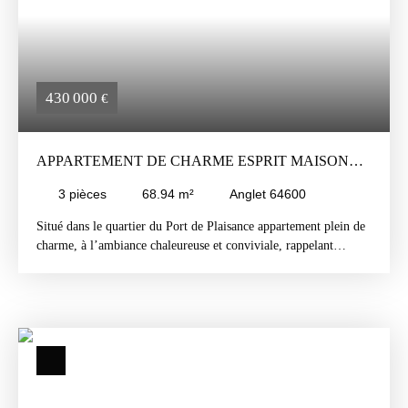
430 000
€
APPARTEMENT DE CHARME ESPRIT MAISON
DE PÊCHEUR
3
pièces
68.94
m²
Anglet 64600
Situé dans le quartier du Port de Plaisance appartement plein de
charme, à l’ambiance chaleureuse et conviviale, rappelant
l’esprit d’une maison de pêcheur. Vous découvrirez une belle
pièce de vie , deux chambres, dont une avec mezzanine, une
salle d'eau et wc, de nombreux rangements et un poêle à bois. À
l’extérieur, un superbe espace aménagé prolonge agréablement la
pièce de vie avec une belle cuisine d’été, Possibilité d’acquérir
en supplément un garage - atelier, offrant un espace idéal pour
du stockage, un atelier ou stationnement. Un lieu atypique et
chaleureux, idéal en résidence principale comme en pied-à-terre