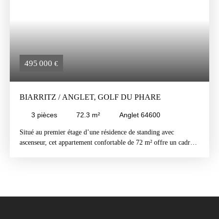
de caractère.
495 000
€
BIARRITZ / ANGLET, GOLF DU PHARE
3
pièces
72.3
m²
Anglet 64600
Situé au premier étage d’une résidence de standing avec
ascenseur, cet appartement confortable de 72 m² offre un cadre
de vie privilégié à proximité immédiate du Golf du Phare (à
seulement 100 mètres).
Il se compose d’une entrée, d’un séjour lumineux ouvrant sur
une belle terrasse exposée Sud-Ouest, d’une cuisine
indépendante, de deux chambres, d’une salle de bains et de
toilettes séparées.
Un garage fermé vient compléter cet ensemble.