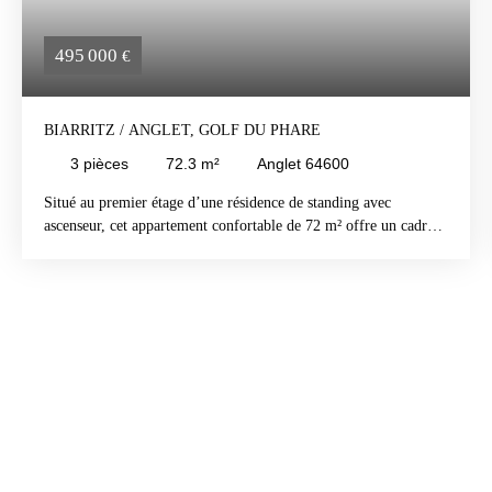
495 000
€
BIARRITZ / ANGLET, GOLF DU PHARE
3
pièces
72.3
m²
Anglet 64600
Situé au premier étage d’une résidence de standing avec
ascenseur, cet appartement confortable de 72 m² offre un cadre
de vie privilégié à proximité immédiate du Golf du Phare (à
seulement 100 mètres).
Il se compose d’une entrée, d’un séjour lumineux ouvrant sur
une belle terrasse exposée Sud-Ouest, d’une cuisine
indépendante, de deux chambres, d’une salle de bains et de
toilettes séparées.
Un garage fermé vient compléter cet ensemble.
L’environnement est particulièrement agréable : les commerces
de Saint-Charles et des Cinq Cantons sont accessibles à pied, tout
comme les espaces verts et les plages à proximité.
Quelques travaux de rafraîchissement sont à prévoir (devis