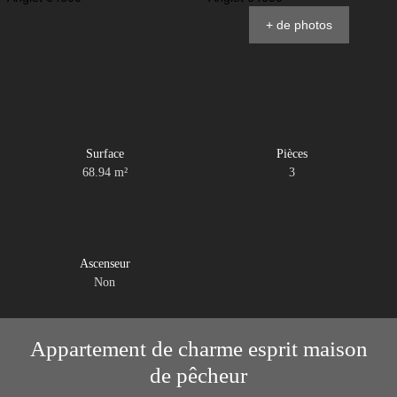
+ de photos
Surface
Pièces
68.94
m²
3
Ascenseur
Non
Appartement de charme esprit maison
de pêcheur