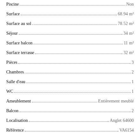
Piscine
Non
Surface
68.94
m²
Surface au sol
78.52
m²
Séjour
34
m²
Surface balcon
11
m²
Surface terrasse
32
m²
Pièces
3
Chambres
2
Salle d'eau
1
WC
1
Ameublement
Entièrement meublé
Balcon
2
Localisation
Anglet 64600
Référence
VA6154