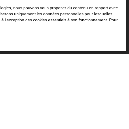
echerche !
hnologies, nous pouvons vous proposer du contenu en rapport avec
utiliserons uniquement les données personnelles pour lesquelles
 à l'exception des cookies essentiels à son fonctionnement. Pour
Surface min (m²)
jet de prospection commerciale par voie
 par l'article L223-1 du code de la
alité
.