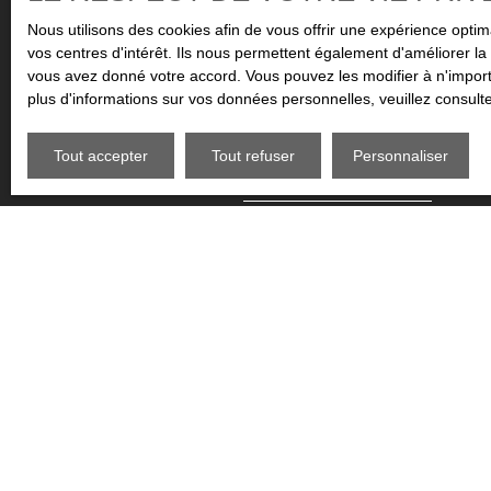
Ne manqu
Nous utilisons des cookies afin de vous offrir une expérience opt
vos centres d'intérêt. Ils nous permettent également d'améliorer la 
Prénom
vous avez donné votre accord. Vous pouvez les modifier à n'importe
plus d'informations sur vos données personnelles, veuillez consult
Type d'offre
Type de b
Location
Maiso
Tout accepter
Tout refuser
Personnaliser
Pièces min
J'accepte le traitement de mes d
téléphonique, vous pouvez vous in
consommation, sur le site Interne
Société Worldline, Service Blo
Pour en savoir plus sur le traite