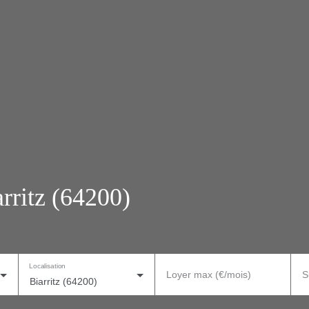
rritz (64200)
Localisation
Loyer max (€/mois)
S
Biarritz (64200)