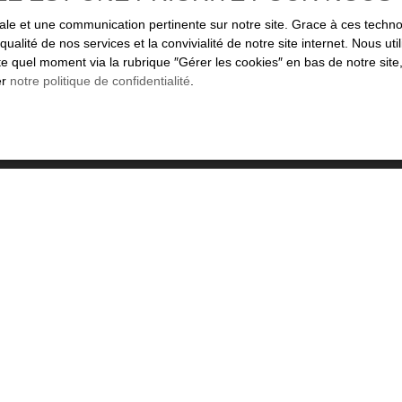
ez plus aucun bien
correspondant à votre r
imale et une communication pertinente sur notre site. Grace à ces tec
qualité de nos services et la convivialité de notre site internet. Nous 
Nom
Email
 quel moment via la rubrique ″Gérer les cookies″ en bas de notre site,
er
notre politique de confidentialité
.
ien
Localisation
Loyer max (€/mois)
n
Biarritz (64200)
onnées personnelles conformément au RGPD. Si vous ne souhaitez pas faire l'ob
scrire gratuitement sur la liste d'opposition au démarchage téléphonique, prévu
t www.bloctel.gouv.fr ou par courrier adressé à :
ctel, CS 61311, 41013 BLOIS CEDEX.
ment de vos données personnelles, veuillez consulter notre
politique de confidenti
Recevoir des annonces